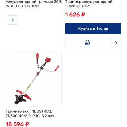
Аккумуляторный триммер 20 В
Триммер аккумуляторный
INGCO CGTLI20018
"Edon AGT-12"
1 626 ₽
Купить в 1 клик
Триммер акк. INDUSTRIAL
TR300-40/3.0-PRO-B 2 акк
20Вт, 3,0Ah, 6500 об/
18 596 ₽
мин,2кат+диск,велоруч N1