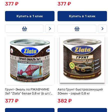
шт/ящ)
ящ)
377 ₽
377 ₽
Купить в 1 клик
Купить в 1 клик
Грунт-Эмаль по РЖАВЧИНЕ
Авто Грунт быстросохнущий
3в1 "Zlata" белая 0,8 кг (6 шт/
30мин - серый 0,8 кг
ящ)
377 ₽
382 ₽