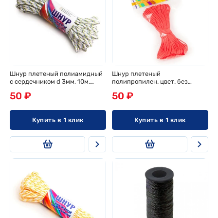
Шнур плетеный полиамидный
Шнур плетеный
с сердечником d 3мм, 10м,
полипропилен. цвет. без
эконом
сердечн. d 2мм, 20м,
50 ₽
50 ₽
европодвес
Купить в 1 клик
Купить в 1 клик