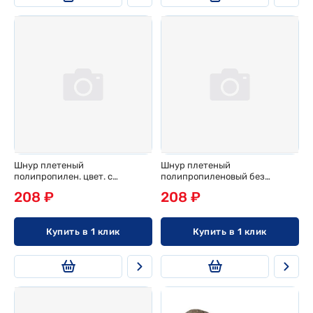
Шнур плетеный
Шнур плетеный
полипропилен. цвет. с
полипропиленовый без
сердечн. d 5мм, 20м,
сердечника d 6мм, 20м, эконом
208 ₽
208 ₽
европодвес
Купить в 1 клик
Купить в 1 клик