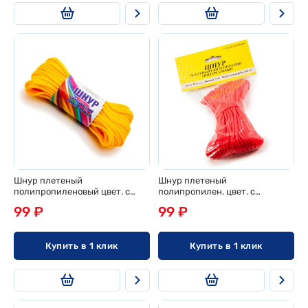
Шнур плетеный
Шнур плетеный
полипропиленовый цвет. с
полипропилен. цвет. с
сердечн. d 3мм, 20м, эконом
сердечн. d 3мм, 20м,
99 ₽
99 ₽
европодвес
Купить в 1 клик
Купить в 1 клик