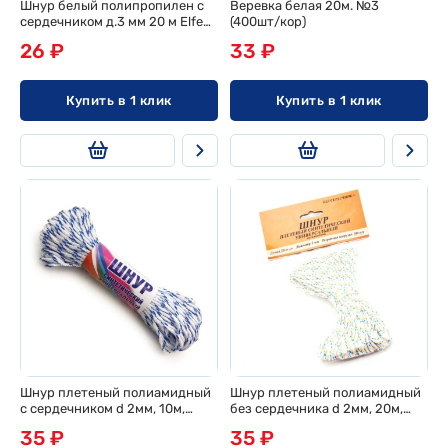
Шнур белый полипропилен с
Веревка белая 20м. №3
сердечником д.3 мм 20 м Elfe
(400шт/кор)
93706
26 ₽
33 ₽
Купить в 1 клик
Купить в 1 клик
Шнур плетеный полиамидный
Шнур плетеный полиамидный
с сердечником d 2мм, 10м,
без сердечника d 2мм, 20м,
эконом
европодвес
35 ₽
35 ₽