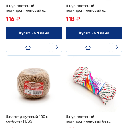
Шнур плетеный
Шнур плетеный
полипропиленовый с
полипропиленовый с
сердечником d 2мм, 20м,
сердечником d 4мм, 20м,
116 ₽
118 ₽
эконом
эконом
Купить в 1 клик
Купить в 1 клик
Шпагат джутовый 100 м
Шнур плетеный
клубочек (1/35)
полипропиленовый без
сердечника d 4мм, 20м, эконом