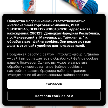
Общество с ограниченной ответственностью
«Региональная торговая компания», ИНН:
Шпагат льняной 200м 1/25
Шнур плетеный
9311016345, ОГРН:1229300107630, адрес места
полипропилен. цветн. без
нахождения: 286123, Донецкая Народная Республика,
210 ₽
сердечника d 6мм, 20м, эконом
г.о. Макеевский, г. Макеевка, ул. Таёжная, д. 1 к,
210 ₽
обрабатывает файлы cookies. Они помогают нам
делать этот сайт удобнее для пользователей.
Купить в 1 клик
Купить в 1 клик
Продолжая работу с сайтом : http://rtc-group.ru/(далее
— сайт) вы соглашаетесь с обработкой файлов cookies
вашего браузера. Однако вы можете запретить
обработку некоторых типов файлов cookies в
настройках вашего браузера либо на странице
«Уведомление об использовании файлов cookies».
Согласен
Настрою cookies сам