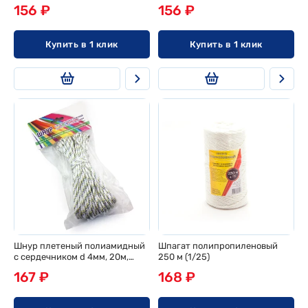
сердечника d 5мм, 20м, эконом
сердечн. d 5мм, 20м,
156 ₽
156 ₽
европодвес
Купить в 1 клик
Купить в 1 клик
Шнур плетеный полиамидный
Шпагат полипропиленовый
с сердечником d 4мм, 20м,
250 м (1/25)
европодвес
167 ₽
168 ₽