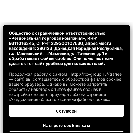
Общество с ограниченной ответственностью
«Региональная торговая компания», ИНН:
9311016345, ОГРН:1229300107630, адрес места
нахождения: 286123, Донецкая Народная Республика,
г.о. Макеевский, г. Макеевка, ул. Таёжная, д. 1 к,
обрабатывает файлы cookies. Они помогают нам
делать этот сайт удобнее для пользователей.
Продолжая работу с сайтом : http://rtc-group.ru/(далее
— сайт) вы соглашаетесь с обработкой файлов cookies
вашего браузера. Однако вы можете запретить
© ООО «РТК» 2026. Все права защищены.
обработку некоторых типов файлов cookies в
настройках вашего браузера либо на странице
Настройки Cookies
«Уведомление об использовании файлов cookies».
Политика обработки персональных данных
Согласен
Пользовательское соглашение
Настрою cookies сам
Разработано в Россайт