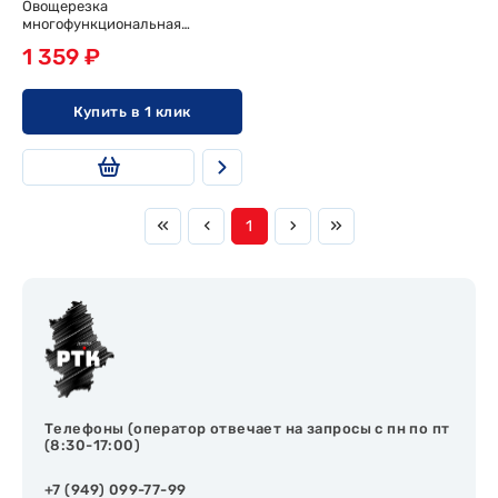
Овощерезка
многофункциональная
TALENTIERT, 14 в 1 (с
1 359 ₽
контейнером)
Купить в 1 клик
1
Телефоны (оператор отвечает на запросы с пн по пт
(8:30-17:00)
+7 (949) 099-77-99