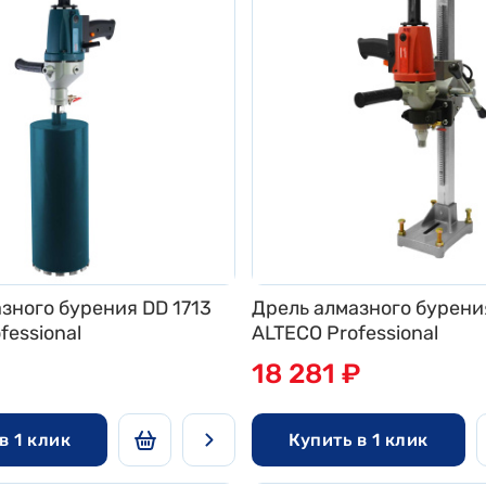
зного бурения DD 1713
Дрель алмазного бурения
fessional
ALTECO Professional
18 281 ₽
в 1 клик
Купить в 1 клик