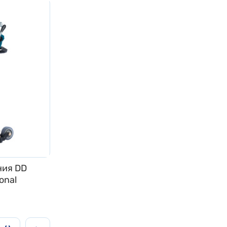
ния DD
onal