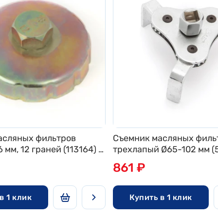
асляных фильтров
Съемник масляных филь
 мм, 12 граней (113164) ()
трех
861 ₽
в 1 клик
Купить в 1 клик