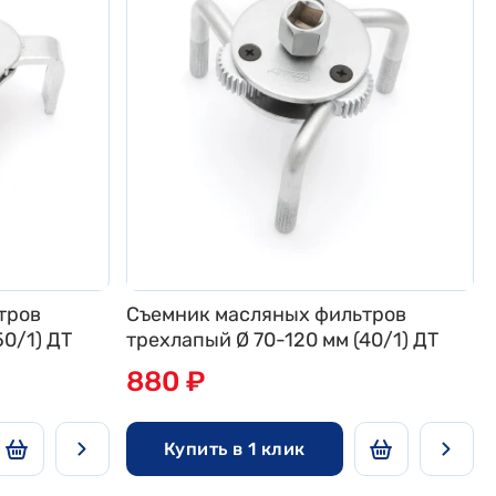
тров
Съемник масляных фильтров
лапый Ø65-102 мм (50/1) ДТ
трехлапый Ø 70-120 мм (40/1) ДТ
880 ₽
Купить в 1 клик