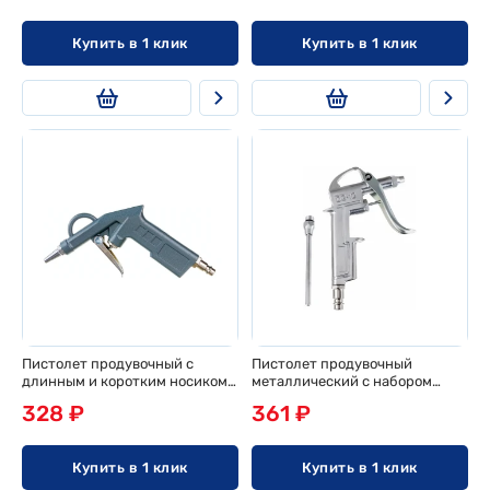
Купить в 1 клик
Купить в 1 клик
Пистолет продувочный с
Пистолет продувочный
длинным и коротким носиком
металлический с набором
металлический PGS-5107
аксессуаров. Длина носика: 50
328 ₽
361 ₽
Pegas pneumatic
мм, 80мм Pegas pneumatic
Купить в 1 клик
Купить в 1 клик