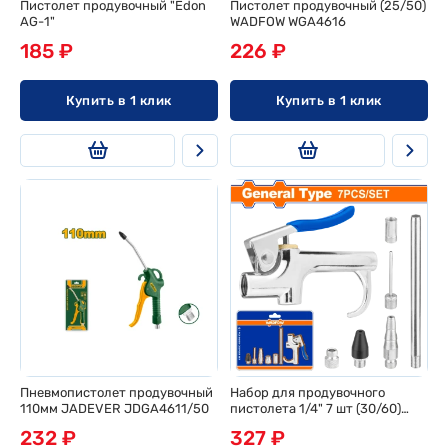
Пистолет продувочный "Edon
Пистолет продувочный (25/50)
AG-1"
WADFOW WGA4616
185 ₽
226 ₽
Купить в 1 клик
Купить в 1 клик
Пневмопистолет продувочный
Набор для продувочного
110мм JADEVER JDGA4611/50
пистолета 1/4" 7 шт (30/60)
WADFOW WQP9410
232 ₽
327 ₽