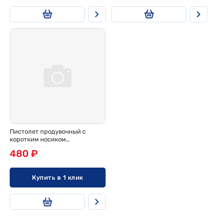
Пистолет продувочный с
коротким носиком
металлический Pegas
480 ₽
pneumatic
Купить в 1 клик