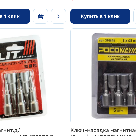
в 1 клик
Купить в 1 клик
гнит.д/
Ключ-насадка магнитна