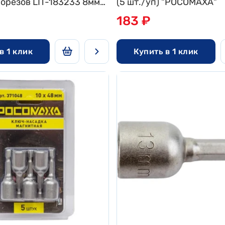
орезов LIT-183233 8мм
(5 шт./уп) "РОСОМАХА"
на за уп. (20/200)
183 ₽
в 1 клик
Купить в 1 клик