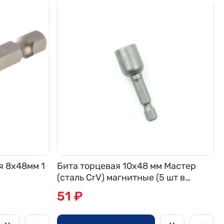
я 8х48мм 1
Бита торцевая 10x48 мм Мастер
n
(сталь CrV) магнитные (5 шт в
пластиковой уп.) (500/50/5) Bohrer
51 ₽