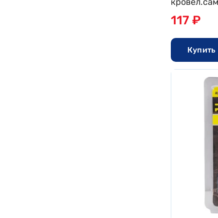
кровел.сам
1уп.-5шт це
117 ₽
Купить 