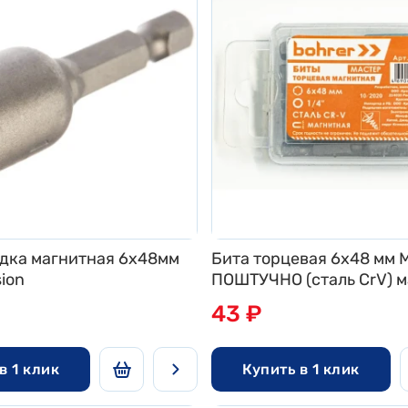
дка магнитная 6х48мм
Бита торцевая 6x48 мм 
sion
ПОШТУЧНО (сталь CrV) 
(5 шт в пластиковой уп.)
43 ₽
в 1 клик
Купить в 1 клик