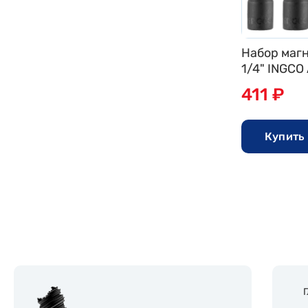
Набор маг
1/4" INGC
411 ₽
Купить 