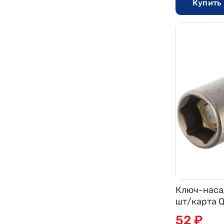
Купить 
Ключ-наса
шт/карта Q
52 ₽