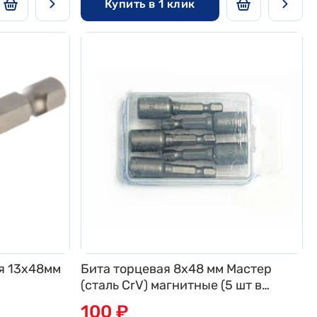
Купить в 1 клик
я 13х48мм
Бита торцевая 8x48 мм Мастер
(сталь CrV) магнитные (5 шт в
пластиковой уп.), поштучно Bohrer
100 ₽