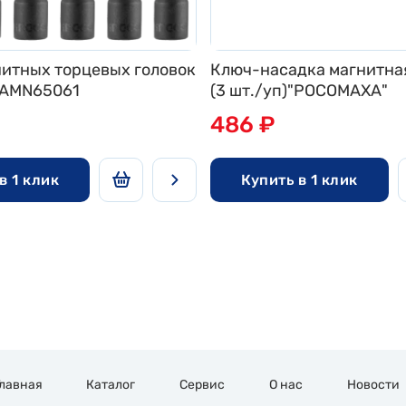
нитных торцевых головок
Ключ-насадка магнитна
O AMN65061
(3 шт./уп)"РОСОМАХА"
486 ₽
в 1 клик
Купить в 1 клик
Главная
Каталог
Сервис
О нас
Новости