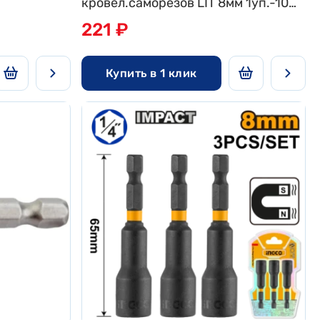
кровел.саморезов LIT 8мм 1уп.-10шт
цена за уп. (5/100)
221 ₽
Купить в 1 клик