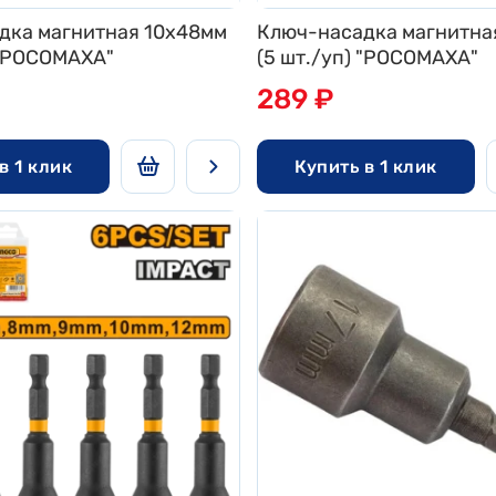
дка магнитная 10x48мм
Ключ-насадка магнитна
 "РОСОМАХА"
(5 шт./уп) "РОСОМАХА"
289 ₽
в 1 клик
Купить в 1 клик