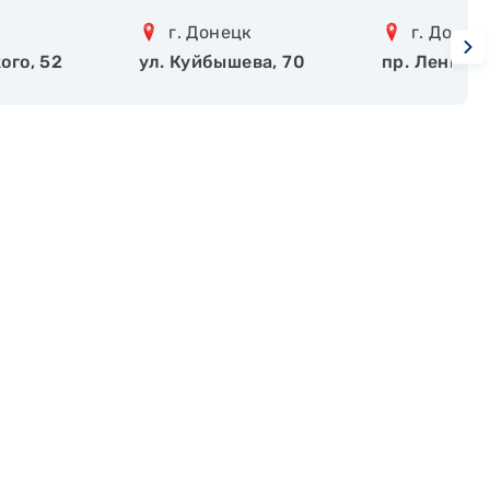
г. Донецк
г. Донец
ого, 52
ул. Куйбышева, 70
пр. Ленинск