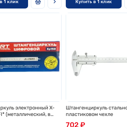
в 1 клик
Купить в 1 клик
ркуль электронный X-
Штангенциркуль стально
* (металлический, в
пластиковом чехле
702 ₽