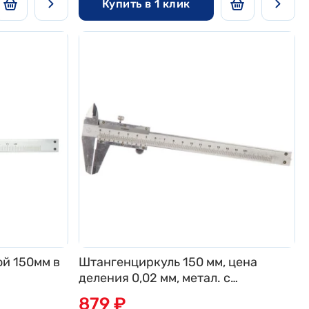
Купить в 1 клик
й 150мм в
Штангенциркуль 150 мм, цена
деления 0,02 мм, метал. с
глубиномером// MATRIX
879 ₽