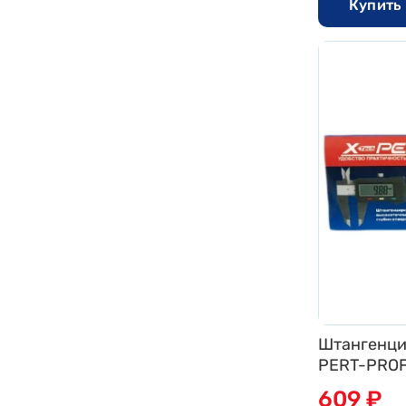
Купить 
Штангенци
PERT-PROFI
кейсе)
609 ₽