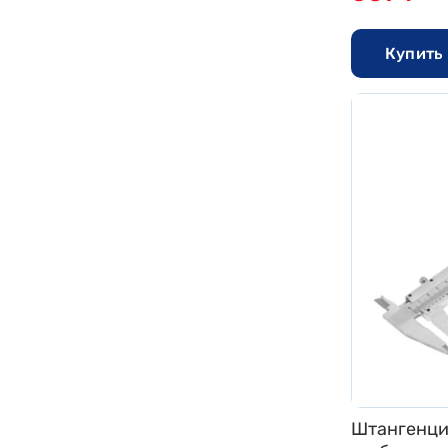
Купить 
Штангенцир